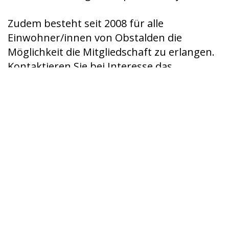
Zudem besteht seit 2008 für alle
Einwohner/innen von Obstalden die
Möglichkeit die Mitgliedschaft zu erlangen.
Kontaktieren Sie bei Interesse das
Genossamebüro.
Ausführliche Informationen betreffend
Zweck, Rechte, Mitgliedschaft finden Sie in
unseren Statuten.
Statuten der Genossame Obstalden