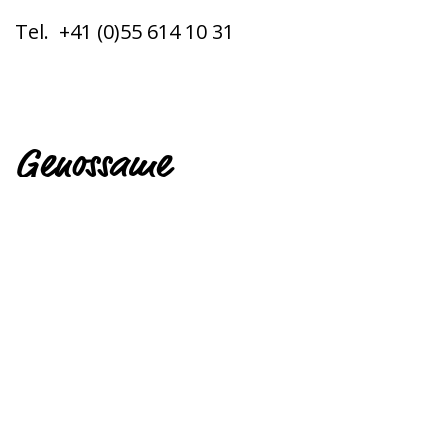
Tel. +41 (0)55 614 10 31
Genossame
Genossame Obstalden
Kerenzerbergstrasse 25
8758 Obstalden
Tel. +41 79 711 66 01 (wird sporadisch
geprüft)
genossame.obstalden@bluewin.ch